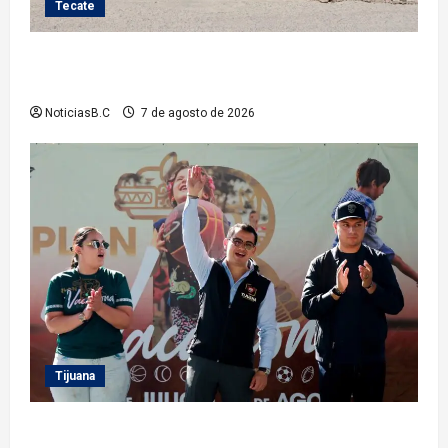
Tecate
Roman Cota atiende demanda histórica en Jardines
del Río con obra de concreto hidráulico
NoticiasB.C
7 de agosto de 2026
Tijuana
Clausura alcalde Abdiel Gutiérrez Coronado ‘Plan