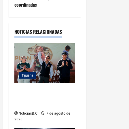
coordinadas
a
c
i
NOTICIAS RELACIONADAS
ó
n
d
Tijuana
e
Clausura alcalde Abdiel
e
Gutiérrez Coronado ‘Plan
n
Vacacional IMDET 2026’
NoticiasB.C
7 de agosto de
t
2026