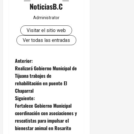
NoticiasB.C
Administrator
Visitar el sitio web
Ver todas las entradas
N
Anterior:
Realizará Gobierno Municipal de
a
Tijuana trabajos de
rehabilitación en puente El
v
Chaparral
e
Siguiente:
Fortalece Gobierno Municipal
g
coordinación con asociaciones y
rescatistas para impulsar el
a
bienestar animal en Rosarito