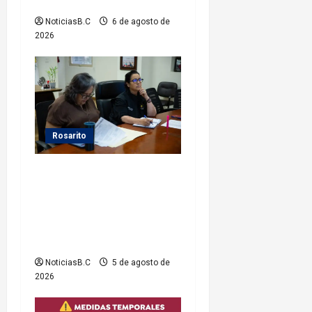
Baja Beach Fest 2026
d
NoticiasB.C
6 de agosto de
2026
a
s
Rosarito
Gobierno de Playas de
Rosarito da seguimiento a
gestiones para fortalecer el
servicio eléctrico en el
municipio
NoticiasB.C
5 de agosto de
2026