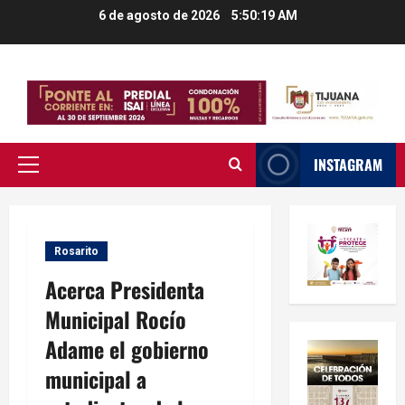
Saltar
6 de agosto de 2026
5:50:19 AM
al
contenido
INSTAGRAM
Menú
principal
Rosarito
Acerca Presidenta
Municipal Rocío
Adame el gobierno
municipal a