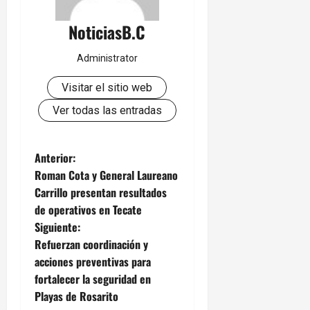
NoticiasB.C
Administrator
Visitar el sitio web
Ver todas las entradas
N
Anterior:
Roman Cota y General Laureano
a
Carrillo presentan resultados
de operativos en Tecate
v
Siguiente:
e
Refuerzan coordinación y
acciones preventivas para
g
fortalecer la seguridad en
Playas de Rosarito
a