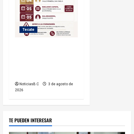
Tecate
Iniciará Gobierno de Tecate
nuevas obras de
infraestructura; se informa
sobre cierres parciales de
vialidades
NoticiasB.C
3 de agosto de
2026
TE PUEDEN INTERESAR