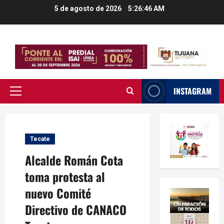
Saltar
5 de agosto de 2026
5:26:47 AM
al
contenido
INSTAGRAM
Menú
principal
Tecate
Alcalde Román Cota
toma protesta al
nuevo Comité
Directivo de CANACO