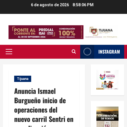
Saltar
6 de agosto de 2026
8:58:07 PM
al
contenido
INSTAGRAM
Menú
principal
Tijuana
Anuncia Ismael
Burgueño inicio de
operaciones del
nuevo carril Sentri en