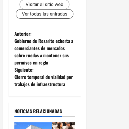
Visitar el sitio web
Ver todas las entradas
N
Anterior:
Gobierno de Rosarito exhorta a
a
comerciantes de mercados
sobre ruedas a mantener sus
v
permisos en regla
e
Siguiente:
Cierre temporal de vialidad por
g
trabajos de infraestructura
a
c
NOTICIAS RELACIONADAS
i