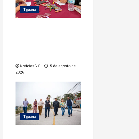
s
Tijuana
Refuerza Gobierno
Municipal la
profesionalización del
personal de sus Estancias
Infantiles
NoticiasB.C
5 de agosto de
2026
Tijuana
Supervisa alcalde Abdiel