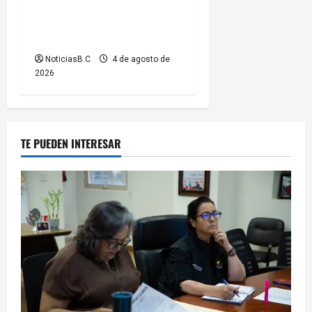
Gutiérrez Coronado obra de
pavimentación en la colonia
Xicoténcatl Leyva
NoticiasB.C
4 de agosto de
2026
TE PUEDEN INTERESAR