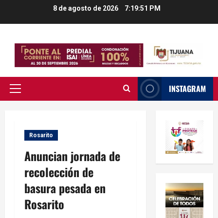
Saltar
8 de agosto de 2026
7:19:51 PM
al
contenido
INSTAGRAM
Menú
principal
Rosarito
Anuncian jornada de
recolección de
basura pesada en
Rosarito