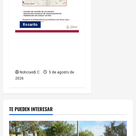
Rosarito
Gobierno de Playas de
Rosarito informa medidas
temporales de gestión vial
por el Baja Beach Fest 2026
NoticiasB.C
5 de agosto de
2026
TE PUEDEN INTERESAR