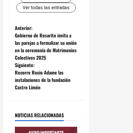
Ver todas las entradas
N
Anterior:
Gobierno de Rosarito invita a
a
las parejas a formalizar su unión
en la ceremonia de Matrimonios
v
Colectivos 2025
e
Siguiente:
Recorre Rocio Adame las
g
instalaciones de la fundación
Castro Limón
a
c
i
NOTICIAS RELACIONADAS
ó