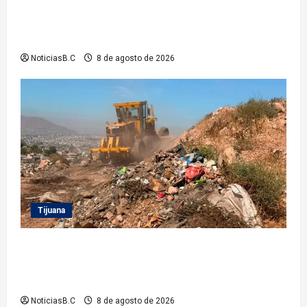
Gobierno de Tecate recupera alberca del Parque
Infantil TecaRoca para el disfrute de miles de
familias tecatenses
NoticiasB.C
8 de agosto de 2026
Tijuana
Beneficia Gobierno Municipal a cerca de 15 mil
personas con acciones del programa ‘Tijuana:
Ciudad Limpia’
NoticiasB.C
8 de agosto de 2026