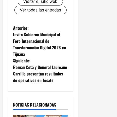
Visitar el sitio web
Ver todas las entradas
N
Anterior:
Invita Gobierno Municipal al
a
Foro Internacional de
Transformación Digital 2026 en
v
Tijuana
e
Siguiente:
Roman Cota y General Laureano
g
Carrillo presentan resultados
de operativos en Tecate
a
c
i
NOTICIAS RELACIONADAS