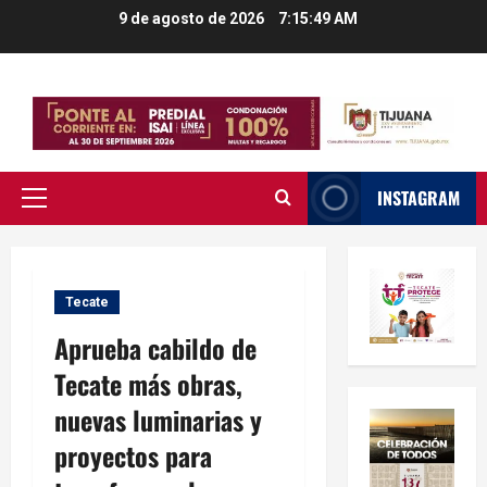
Saltar
9 de agosto de 2026
7:15:50 AM
al
contenido
INSTAGRAM
Menú
principal
Tecate
Aprueba cabildo de
Tecate más obras,
nuevas luminarias y
proyectos para