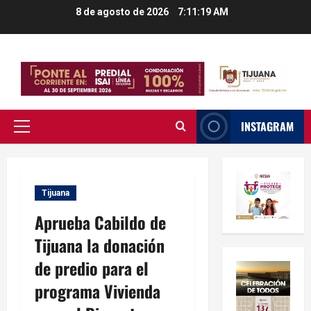
Saltar
8 de agosto de 2026
7:11:20 AM
al
contenido
INSTAGRAM
Menú
principal
Tijuana
Aprueba Cabildo de
Tijuana la donación
de predio para el
programa Vivienda