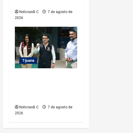
Mariano Matamoros
NoticiasB.C
7 de agosto de
2026
Tijuana
Entrega Abdiel Gutiérrez
Coronado cancha de fútbol
rehabilitada a ciudadanos de
la colonia Hidalgo
NoticiasB.C
7 de agosto de
2026