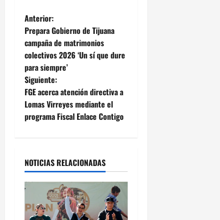
N
Anterior:
Prepara Gobierno de Tijuana
a
campaña de matrimonios
colectivos 2026 ‘Un sí que dure
v
para siempre’
e
Siguiente:
FGE acerca atención directiva a
g
Lomas Virreyes mediante el
programa Fiscal Enlace Contigo
a
c
i
NOTICIAS RELACIONADAS
ó
n