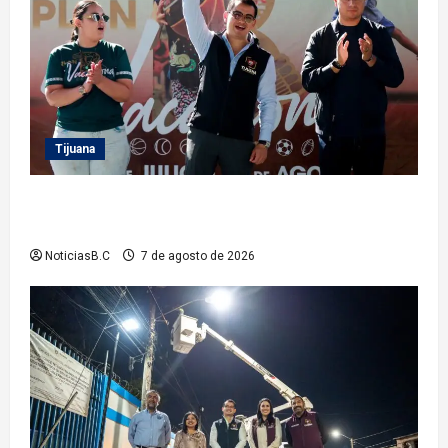
Tijuana
Clausura alcalde Abdiel Gutiérrez Coronado ‘Plan
Vacacional IMDET 2026’
NoticiasB.C
7 de agosto de 2026