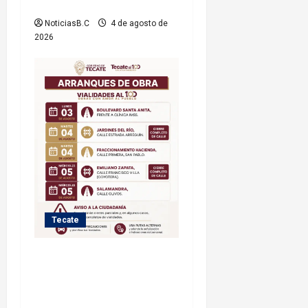
jornada
NoticiasB.C
4 de agosto de
2026
Tecate
Iniciará Gobierno de Tecate
nuevas obras de
infraestructura; se informa