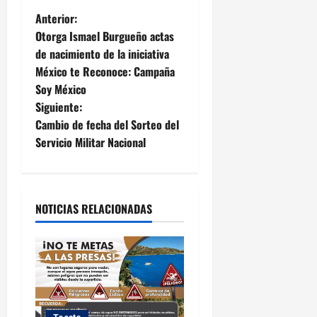
N
Anterior:
Otorga Ismael Burgueño actas
a
de nacimiento de la iniciativa
México te Reconoce: Campaña
v
Soy México
e
Siguiente:
Cambio de fecha del Sorteo del
g
Servicio Militar Nacional
a
c
NOTICIAS RELACIONADAS
i
ó
n