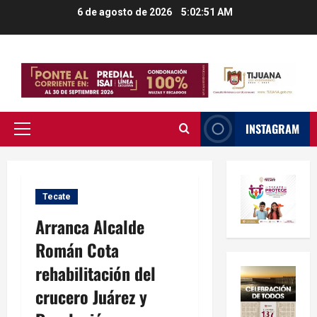
Saltar
6 de agosto de 2026
5:02:52 AM
al
contenido
INSTAGRAM
Menú
principal
Tecate
Arranca Alcalde
Román Cota
rehabilitación del
crucero Juárez y