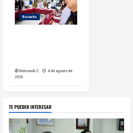
Rosarito
Presidenta Rocío Adame
fortalece la coordinación
institucional durante sesión
del Consejo Municipal de
Paz
NoticiasB.C
4 de agosto de
2026
TE PUEDEN INTERESAR