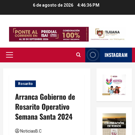
Saltar
6 de agosto de 2026
4:46:37 PM
al
contenido
INSTAGRAM
Menú
principal
Rosarito
Arranca Gobierno de
Rosarito Operativo
Semana Santa 2024
NoticiasB.C