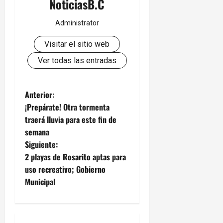
NoticiasB.C
Administrator
Visitar el sitio web
Ver todas las entradas
N
Anterior:
¡Prepárate! Otra tormenta
a
traerá lluvia para este fin de
semana
v
Siguiente:
e
2 playas de Rosarito aptas para
uso recreativo; Gobierno
g
Municipal
a