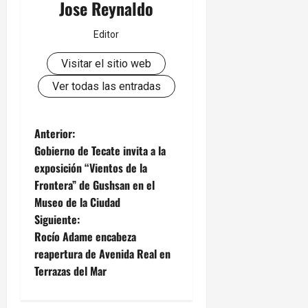
Jose Reynaldo
Editor
Visitar el sitio web
Ver todas las entradas
N
Anterior:
Gobierno de Tecate invita a la
a
exposición “Vientos de la
Frontera” de Gushsan en el
v
Museo de la Ciudad
e
Siguiente:
Rocío Adame encabeza
g
reapertura de Avenida Real en
Terrazas del Mar
a