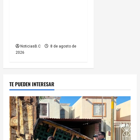
Recorre alcalde Abdiel
Gutiérrez el Callejón del
Travieso como parte del
proyecto ‘Tijuana Ruta de la
Paz’
NoticiasB.C
8 de agosto de
2026
TE PUEDEN INTERESAR