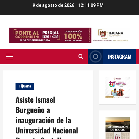
Saltar
9 de agosto de 2026
12:11:10 PM
al
contenido
INSTAGRAM
Menú
principal
Tijuana
Asiste Ismael
Burgueño a
inauguración de la
Universidad Nacional