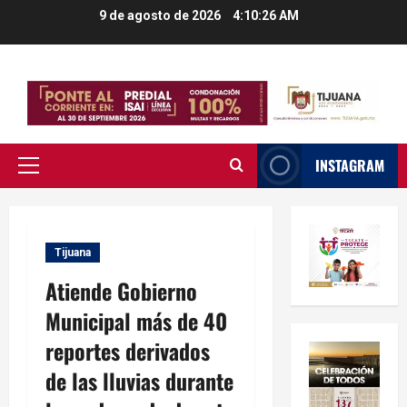
Saltar
9 de agosto de 2026
4:10:27 AM
al
contenido
INSTAGRAM
Menú
principal
Tijuana
Atiende Gobierno
Municipal más de 40
reportes derivados
de las lluvias durante