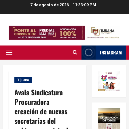
Saltar
7 de agosto de 2026
11:33:10 PM
al
contenido
INSTAGRAM
Menú
principal
Tijuana
Avala Sindicatura
Procuradora
creación de nuevas
secretarías del