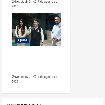
NoticiasB.C
7 de agosto de
2026
Tijuana
Entrega Abdiel Gutiérrez
Coronado cancha de fútbol
rehabilitada a ciudadanos de
la colonia Hidalgo
NoticiasB.C
7 de agosto de
2026