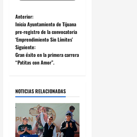
N
Anterior:
Inicia Ayuntamiento de Tijuana
a
pre-registro de la convocatoria
‘Emprendimiento Sin Límites’
v
Siguiente:
e
Gran éxito en la primera carrera
“Patitas con Amor”.
g
a
NOTICIAS RELACIONADAS
c
i
ó
n