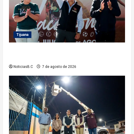
Tijuana
Clausura alcalde Abdiel Gutiérrez Coronado ‘Plan
Vacacional IMDET 2026’
NoticiasB.C
7 de agosto de 2026