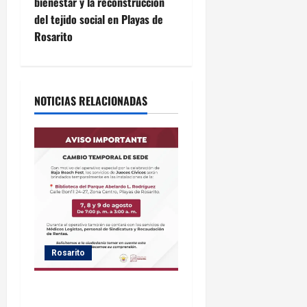
bienestar y la reconstrucción
c
del tejido social en Playas de
Rosarito
i
ó
NOTICIAS RELACIONADAS
n
d
e
e
n
t
Rosarito
r
Gobierno de Playas de
Rosarito informa ubicación