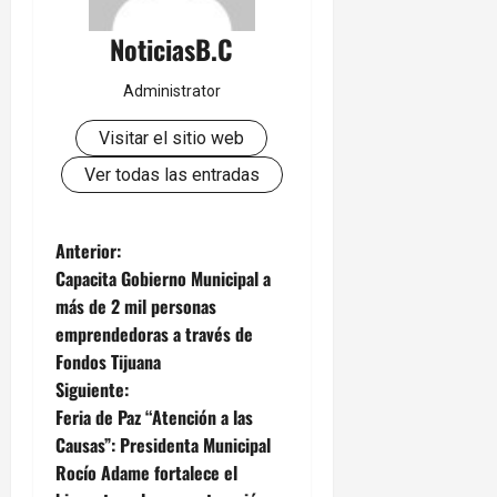
NoticiasB.C
Administrator
Visitar el sitio web
Ver todas las entradas
N
Anterior:
Capacita Gobierno Municipal a
a
más de 2 mil personas
emprendedoras a través de
v
Fondos Tijuana
e
Siguiente:
Feria de Paz “Atención a las
g
Causas”: Presidenta Municipal
Rocío Adame fortalece el
a