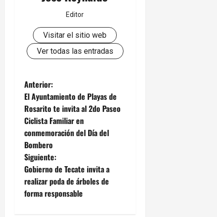
Editor
Visitar el sitio web
Ver todas las entradas
N
Anterior:
El Ayuntamiento de Playas de
a
Rosarito te invita al 2do Paseo
Ciclista Familiar en
v
conmemoración del Día del
e
Bombero
Siguiente:
g
Gobierno de Tecate invita a
realizar poda de árboles de
a
forma responsable
c