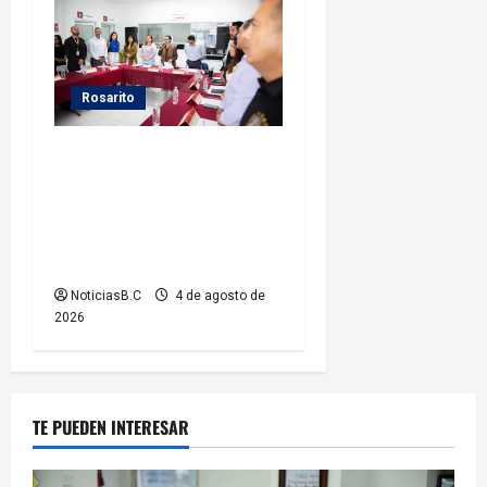
Rosarito
Presidenta Rocío Adame
fortalece la coordinación
institucional durante sesión
del Consejo Municipal de
Paz
NoticiasB.C
4 de agosto de
2026
TE PUEDEN INTERESAR