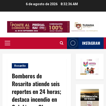
Saltar
6 de agosto de 2026
8:32:37 AM
al
contenido
INSTAGRAM
Menú
principal
Rosarito
Bomberos de
Rosarito atiende seis
reportes en 24 horas;
destaca incendio en