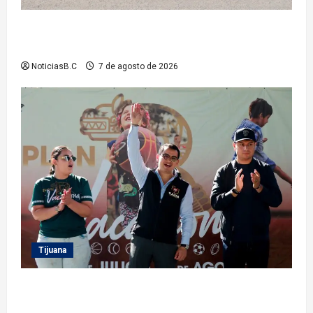
Roman Cota atiende demanda histórica en Jardines
del Río con obra de concreto hidráulico
NoticiasB.C
7 de agosto de 2026
Tijuana
Clausura alcalde Abdiel Gutiérrez Coronado ‘Plan
Vacacional IMDET 2026’