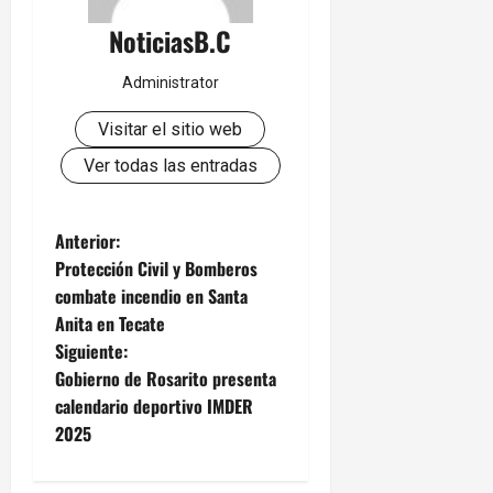
NoticiasB.C
Administrator
Visitar el sitio web
Ver todas las entradas
N
Anterior:
Protección Civil y Bomberos
a
combate incendio en Santa
Anita en Tecate
v
Siguiente:
e
Gobierno de Rosarito presenta
calendario deportivo IMDER
g
2025
a