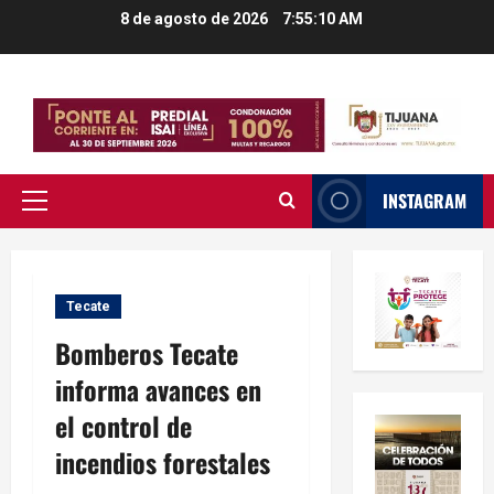
Saltar
8 de agosto de 2026
7:55:11 AM
al
contenido
INSTAGRAM
Menú
principal
Tecate
Bomberos Tecate
informa avances en
el control de
incendios forestales