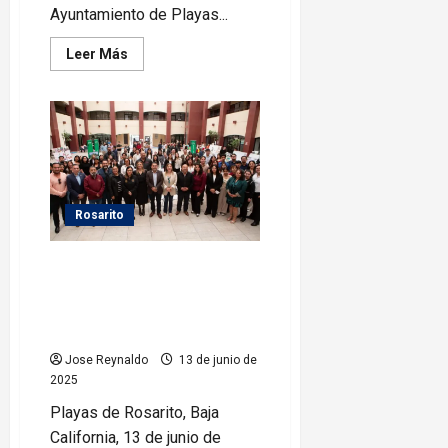
Ayuntamiento de Playas...
Leer
Leer Más
más
acerca
de
Rocio
Adame
acerca
servicios
municipales
a
familias
de
Rosarito
Primo
Tapia
Presentan proyecto
universitario para crear el
Santuario Animal “Esperanza”
en Rosarito
Jose Reynaldo
13 de junio de
2025
Playas de Rosarito, Baja
California, 13 de junio de