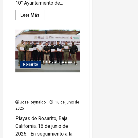
10° Ayuntamiento de...
Leer
Leer Más
más
acerca
de
Ayuntamiento
de
Rosarito
visita
Col.
El
Morro
y
Rosarito
Colinas
del
Sol
Gobierno Municipal trabaja en
coordinación por la Seguridad
de las y los Rosaritenses
Jose Reynaldo
16 de junio de
2025
Playas de Rosarito, Baja
California, 16 de junio de
2025.- En seguimiento a la