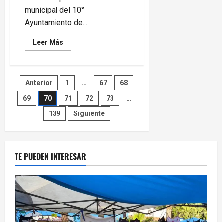
municipal del 10°
Ayuntamiento de...
Leer
Leer Más
más
acerca
de
Rosarito
se
Paginación
Anterior
1
…
67
68
consolida
como
destino
69
70
71
72
73
…
de
para
vivir:
139
Siguiente
Rocio
entradas
Adame
TE PUEDEN INTERESAR