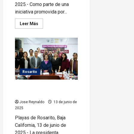
2025.- Como parte de una
iniciativa promovida por...
Leer
Leer Más
más
acerca
de
Presentan
proyecto
universitario
para
crear
el
Santuario
Animal
Rosarito
“Esperanza”
en
Rosarito
Rosarito se consolida como
destino para vivir: Rocio Adame
Jose Reynaldo
13 de junio de
2025
Playas de Rosarito, Baja
California, 13 de junio de
2025.- La presidenta