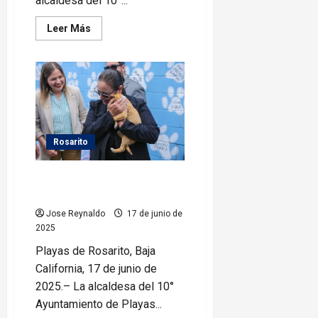
alcaldesa del 10°...
Leer
Leer Más
más
acerca
de
Gobierno
Municipal
te
invita
a
la
Inauguración
de
Rosarito
la
Delegación
Real
Rocio Adame impulsa Campaña
de
Rosarito
de Adopción Canina
Jose Reynaldo
17 de junio de
2025
Playas de Rosarito, Baja
California, 17 de junio de
2025.– La alcaldesa del 10°
Ayuntamiento de Playas...