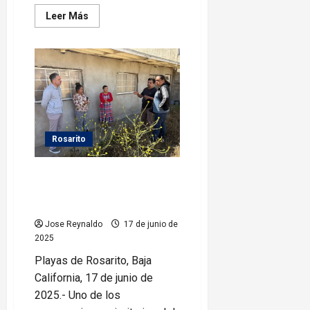
Leer
Leer Más
más
acerca
de
DIF
Rosarito
imparte
charla
sobre
Menstruación
con
Dignidad
Rosarito
Ayuntamiento de Rosarito
fortalece seguridad con
ciudadanía
Jose Reynaldo
17 de junio de
2025
Playas de Rosarito, Baja
California, 17 de junio de
2025.- Uno de los