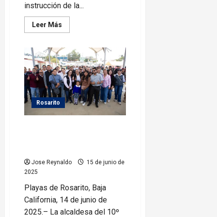
instrucción de la...
Leer
Leer Más
más
acerca
de
Gobierno
Municipal
trabaja
en
coordinación
por
la
Seguridad
Rosarito
de
las
y
Rocio Adame acerca servicios
los
Rosaritenses
municipales a familias de Primo
Tapia
Jose Reynaldo
15 de junio de
2025
Playas de Rosarito, Baja
California, 14 de junio de
2025.– La alcaldesa del 10º