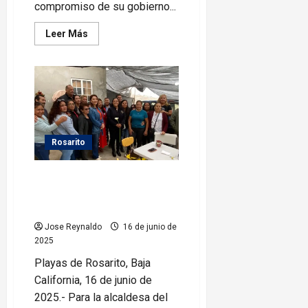
compromiso de su gobierno...
Leer
Leer Más
más
acerca
de
Rocio
Adame
entrega
apoyos
a
46
familias
rosaritenses
Rosarito
Ayuntamiento de Rosarito
visita Col. El Morro y Colinas del
Sol
Jose Reynaldo
16 de junio de
2025
Playas de Rosarito, Baja
California, 16 de junio de
2025.- Para la alcaldesa del