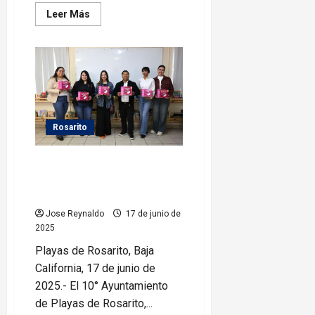
Leer
Leer Más
más
acerca
de
Rocio
Adame
impulsa
Campaña
de
Adopción
Canina
Rosarito
DIF Rosarito imparte charla
sobre Menstruación con
Dignidad
Jose Reynaldo
17 de junio de
2025
Playas de Rosarito, Baja
California, 17 de junio de
2025.- El 10° Ayuntamiento
de Playas de Rosarito,...