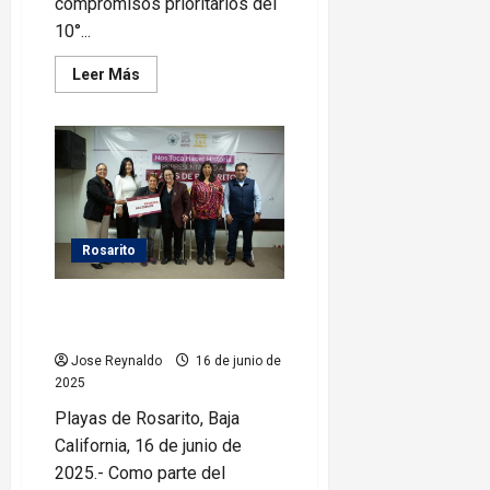
compromisos prioritarios del
10°...
Leer
Leer Más
más
acerca
de
Ayuntamiento
de
Rosarito
fortalece
seguridad
con
ciudadanía
Rosarito
Rocio Adame entrega apoyos a
46 familias rosaritenses
Jose Reynaldo
16 de junio de
2025
Playas de Rosarito, Baja
California, 16 de junio de
2025.- Como parte del