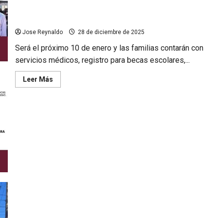
Gobierno de Tecate anuncia jornada «Gobierno en tu colonia»
Jose Reynaldo
28 de diciembre de 2025
Será el próximo 10 de enero y las familias contarán con
servicios médicos, registro para becas escolares,...
Leer
Leer Más
más
acerca
de
Gobierno
de
Tecate
anuncia
jornada
«Gobierno
en
tu
colonia»