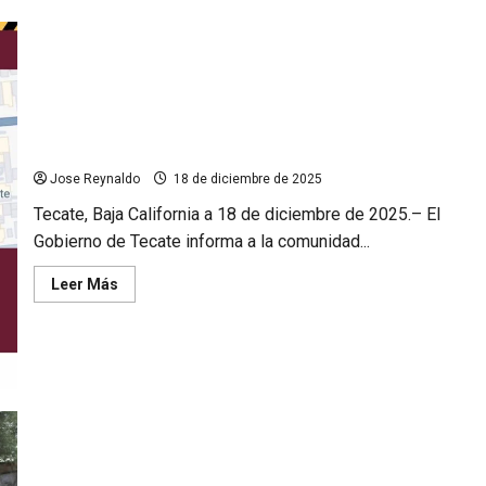
de
familias
Tecatenses
celebran
la
posada
comunitaria
del
Gobierno de Tecate anuncia cierre parcial de la avenida Juárez
Bienestar
este domingo 21 de diciembre
Jose Reynaldo
18 de diciembre de 2025
Tecate, Baja California a 18 de diciembre de 2025.– El
Gobierno de Tecate informa a la comunidad...
Leer
Leer Más
más
acerca
de
Gobierno
de
Tecate
anuncia
cierre
parcial
de
la
avenida
Continúa la recuperación del nuevo edificio del Instituto
Juárez