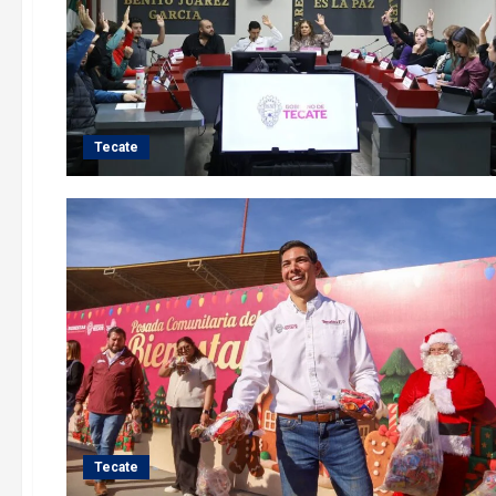
Tecate
Tecate