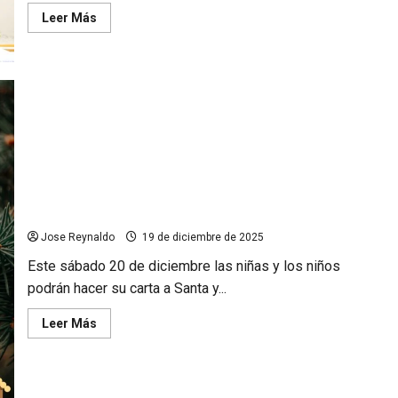
Leer
Leer Más
más
acerca
de
Gobierno
de
Tecate
entrega
2
unidades
de
emergencia
a
la
Invita Gobierno de Tecate al encendido del Pino de Navidad en
Cruz
Roja
Parque Los Encinos
Jose Reynaldo
19 de diciembre de 2025
Este sábado 20 de diciembre las niñas y los niños
podrán hacer su carta a Santa y...
Leer
Leer Más
más
acerca
de
Invita
Gobierno
de