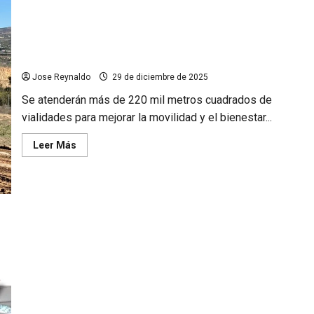
Inicia Gobierno de Tecate motoconformado en Nueva Colonia
Hindú
Jose Reynaldo
29 de diciembre de 2025
Se atenderán más de 220 mil metros cuadrados de
vialidades para mejorar la movilidad y el bienestar...
Leer
Leer Más
más
acerca
de
Inicia
Gobierno
de
Tecate
motoconformado
en
Nueva
Colonia
Hindú