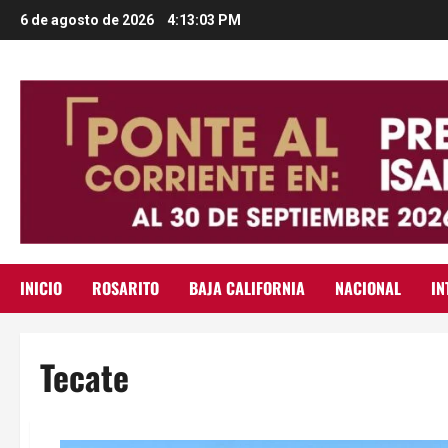
Saltar
6 de agosto de 2026
4:13:04 PM
al
contenido
INICIO
ROSARITO
BAJA CALIFORNIA
NACIONAL
IN
Tecate