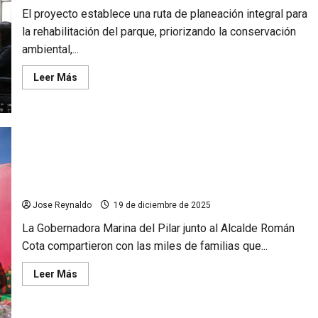
a
El proyecto establece una ruta de planeación integral para
la
Juventud
la rehabilitación del parque, priorizando la conservación
ambiental,...
Leer
Leer Más
más
acerca
de
Aprueba
Cabildo
de
Tecate
plan
maestro
Miles de familias Tecatenses celebran la posada comunitaria
de
del Bienestar
Los
Encinos
Jose Reynaldo
19 de diciembre de 2025
para
fortalecer
uno
La Gobernadora Marina del Pilar junto al Alcalde Román
de
Cota compartieron con las miles de familias que...
los
principales
pulmones
Leer
Leer Más
del
más
municipio
acerca
de
Miles