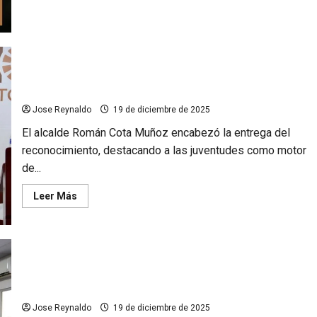
Tecate
al
encendido
del
Pino
de
Navidad
Reconoce Román Cota a juventudes destacadas con el
en
Premio a la Juventud
Parque
Los
Encinos
Jose Reynaldo
19 de diciembre de 2025
El alcalde Román Cota Muñoz encabezó la entrega del
reconocimiento, destacando a las juventudes como motor
de...
Leer
Leer Más
más
acerca
de
Reconoce
Román
Cota
a
Aprueba Cabildo de Tecate plan maestro de Los Encinos para
juventudes
destacadas
fortalecer uno de los principales pulmones del municipio
con
el
Jose Reynaldo
19 de diciembre de 2025
Premio