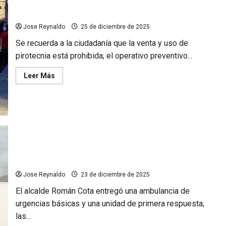
Gobierno de Tecate refuerza operativo contra la pirotecnia
durante temporada Decembrina
Jose Reynaldo
25 de diciembre de 2025
Se recuerda a la ciudadanía que la venta y uso de
pirotecnia está prohibida; el operativo preventivo...
Leer
Leer Más
más
acerca
de
Gobierno
de
Tecate
refuerza
operativo
contra
la
Gobierno de Tecate entrega 2 unidades de emergencia a la
pirotecnia
Cruz Roja
durante
temporada
Decembrina
Jose Reynaldo
23 de diciembre de 2025
El alcalde Román Cota entregó una ambulancia de
urgencias básicas y una unidad de primera respuesta,
las...