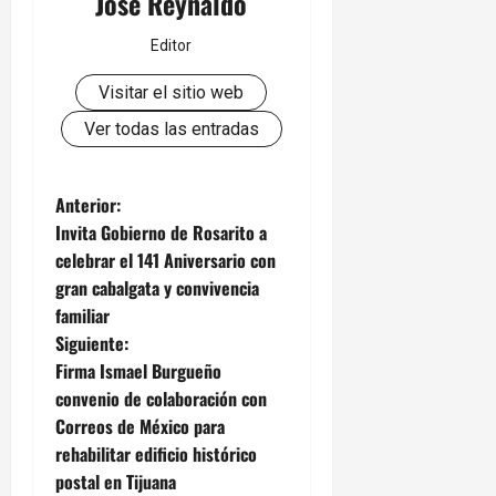
Jose Reynaldo
Editor
Visitar el sitio web
Ver todas las entradas
N
Anterior:
Invita Gobierno de Rosarito a
a
celebrar el 141 Aniversario con
gran cabalgata y convivencia
v
familiar
e
Siguiente:
Firma Ismael Burgueño
g
convenio de colaboración con
Correos de México para
a
rehabilitar edificio histórico
c
postal en Tijuana