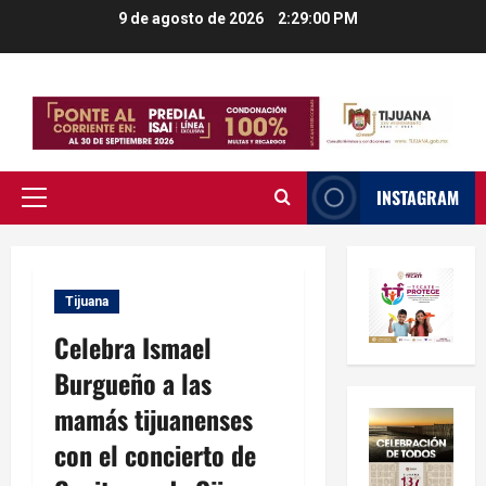
Saltar
9 de agosto de 2026
2:29:01 PM
al
contenido
INSTAGRAM
Menú
principal
Tijuana
Celebra Ismael
Burgueño a las
mamás tijuanenses
con el concierto de