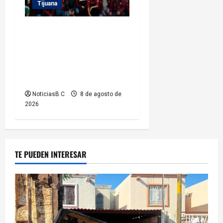
Tijuana
Recorre alcalde Abdiel
Gutiérrez el Callejón del
Travieso como parte del
proyecto ‘Tijuana Ruta de la
Paz’
NoticiasB.C
8 de agosto de
2026
TE PUEDEN INTERESAR