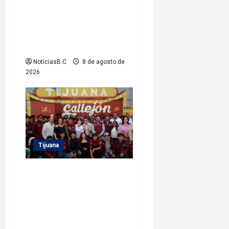
municipal Abdiel Gutiérrez
acciones de mejoramiento
vial en la Tercera Etapa del
Río
NoticiasB.C
8 de agosto de
2026
Tijuana
Recorre alcalde Abdiel
Gutiérrez el Callejón del
Travieso como parte del
proyecto ‘Tijuana Ruta de la
Paz’