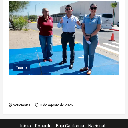
Tijuana
Supervisa presidente municipal Abdiel Gutiérrez
acciones de mejoramiento vial en la Tercera Etapa
del Río
NoticiasB.C
8 de agosto de 2026
Inicio
Rosarito
Baja California
Nacional