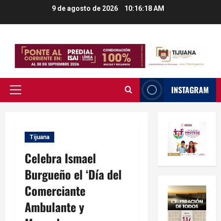
Saltar
9 de agosto de 2026
10:16:19 AM
al
contenido
INSTAGRAM
Menú
principal
Tijuana
Celebra Ismael
Burgueño el ‘Día del
Comerciante
Ambulante y