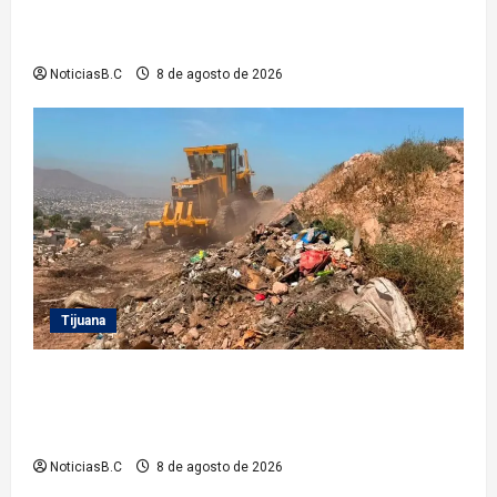
Infantil TecaRoca para el disfrute de miles de
familias tecatenses
NoticiasB.C
8 de agosto de 2026
Tijuana
Beneficia Gobierno Municipal a cerca de 15 mil
personas con acciones del programa ‘Tijuana:
Ciudad Limpia’
NoticiasB.C
8 de agosto de 2026