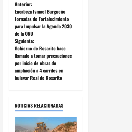
N
Anterior:
Encabeza Ismael Burgueño
a
Jornadas de Fortalecimiento
para Impulsar la Agenda 2030
v
de la ONU
e
Siguiente:
Gobierno de Rosarito hace
g
llamado a tomar precauciones
por inicio de obras de
a
ampliación a 4 carriles en
c
bulevar Real de Rosarito
i
ó
NOTICIAS RELACIONADAS
n
d