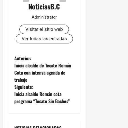
NoticiasB.C
Administrator
Visitar el sitio web
Ver todas las entradas
N
Anterior:
Inicia alcalde de Tecate Román
a
Cota con intensa agenda de
trabajo
v
Siguiente:
e
Inicia alcalde Román cota
programa “Tecate Sin Baches”
g
a