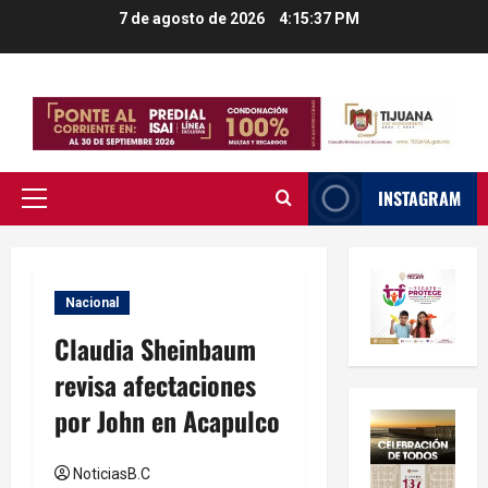
Saltar
7 de agosto de 2026
4:15:38 PM
al
contenido
INSTAGRAM
Menú
principal
Nacional
Claudia Sheinbaum
revisa afectaciones
por John en Acapulco
NoticiasB.C