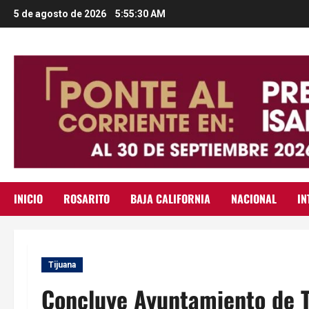
Saltar
5 de agosto de 2026
5:55:31 AM
al
contenido
INICIO
ROSARITO
BAJA CALIFORNIA
NACIONAL
IN
Tijuana
Concluye Ayuntamiento de Ti