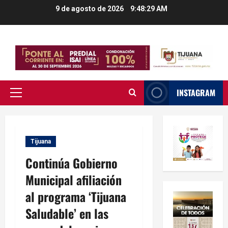
Saltar
9 de agosto de 2026
9:48:29 AM
al
contenido
INSTAGRAM
Menú
principal
Tijuana
Continúa Gobierno
Municipal afiliación
al programa ‘Tijuana
Saludable’ en las