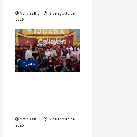
Río
NoticiasB.C
8 de agosto de
2026
Tijuana
Recorre alcalde Abdiel
Gutiérrez el Callejón del
Travieso como parte del
proyecto ‘Tijuana Ruta de la
Paz’
NoticiasB.C
8 de agosto de
2026