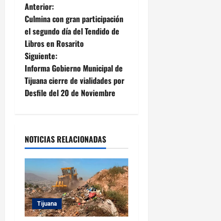
N
Anterior:
Culmina con gran participación
a
el segundo día del Tendido de
Libros en Rosarito
v
Siguiente:
e
Informa Gobierno Municipal de
Tijuana cierre de vialidades por
g
Desfile del 20 de Noviembre
a
c
NOTICIAS RELACIONADAS
i
ó
n
Tijuana
d