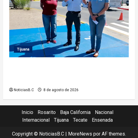
Tijuana
Supervisa presidente municipal Abdiel Gutiérrez
acciones de mejoramiento vial en la Tercera Etapa
del Río
NoticiasB.C
8 de agosto de 2026
Inicio
Rosarito
Baja California
Nacional
Internacional
Tijuana
Tecate
Ensenada
Copyright © NoticiasB.C
|
MoreNews
por AF themes.