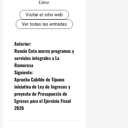
Editor
Visitar el sitio web
Ver todas las entradas
N
Anterior:
Román Cota acerca programas y
a
servicios integrales a La
Rumorosa
v
Siguiente:
e
Aprueba Cabildo de Tijuana
iniciativa de Ley de Ingresos y
g
proyecto de Presupuesto de
Egresos para el Ejercicio Fiscal
a
2026
c