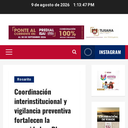
Saltar
9 de agosto de 2026
1:13:48 PM
al
contenido
INSTAGRAM
Menú
principal
Rosarito
Coordinación
interinstitucional y
vigilancia preventiva
fortalecen la