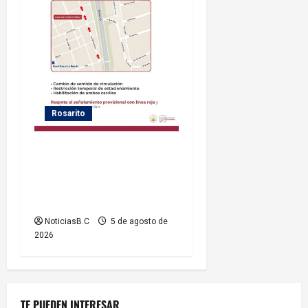
Rosarito
Gobierno de Playas de
Rosarito informa medidas
temporales de gestión vial
por el Baja Beach Fest 2026
NoticiasB.C
5 de agosto de
2026
TE PUEDEN INTERESAR