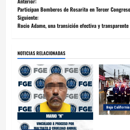
N
Anterior:
Participan Bomberos de Rosarito en Tercer Congreso
a
Siguiente:
v
Rocio Adame, una transición efectiva y transparente
e
g
NOTICIAS RELACIONADAS
a
c
i
ó
Baja California
n
d
FGE implement
Estatal en vís