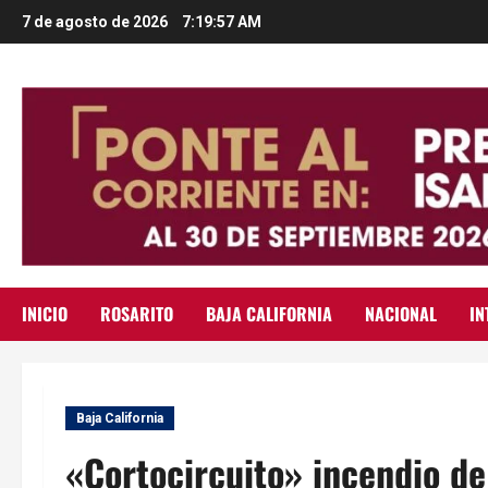
Saltar
7 de agosto de 2026
7:19:58 AM
al
contenido
INICIO
ROSARITO
BAJA CALIFORNIA
NACIONAL
IN
Baja California
«Cortocircuito» incendio de