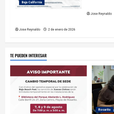
e
Baja California
2026
e
Jose Reynaldo
FGE logra vinculación a proceso
por delito de crueldad animal
n
Jose Reynaldo
2 de enero de 2026
t
r
TE PUEDEN INTERESAR
a
d
a
s
Rosarito