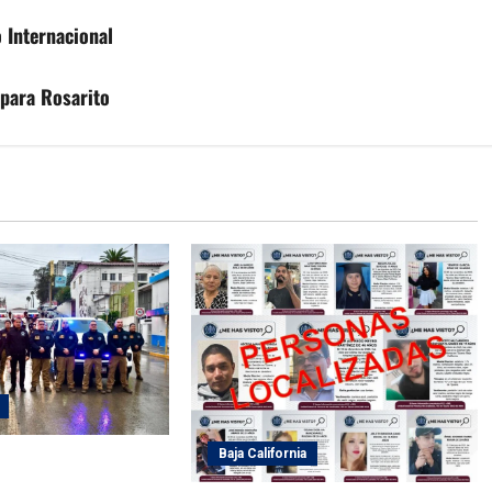
 Internacional
 para Rosarito
Baja California
a mega operativo
peras de Año Nuevo