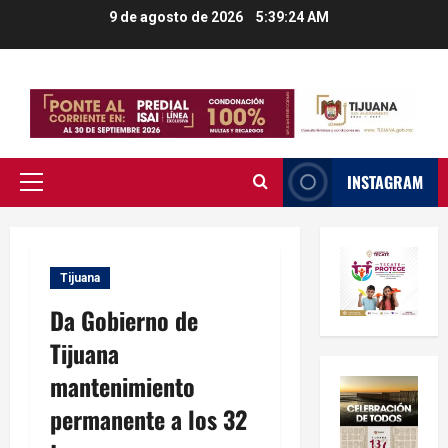
Saltar
9 de agosto de 2026
5:39:25 AM
al
contenido
INSTAGRAM
Menú
principal
Tijuana
Da Gobierno de
Tijuana
mantenimiento
permanente a los 32