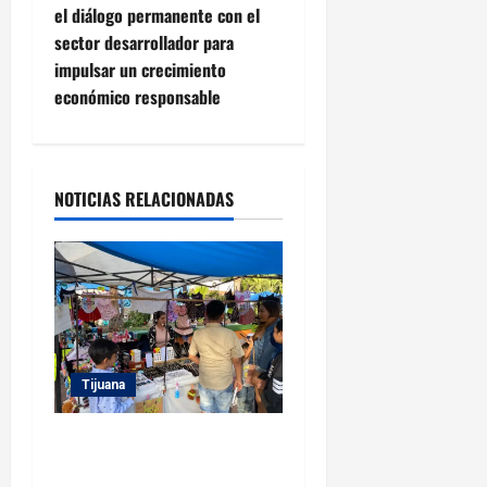
g
el diálogo permanente con el
sector desarrollador para
a
impulsar un crecimiento
c
económico responsable
i
ó
NOTICIAS RELACIONADAS
n
d
e
e
Tijuana
n
Invita Gobierno Municipal a
t
las y los tijuanenses al