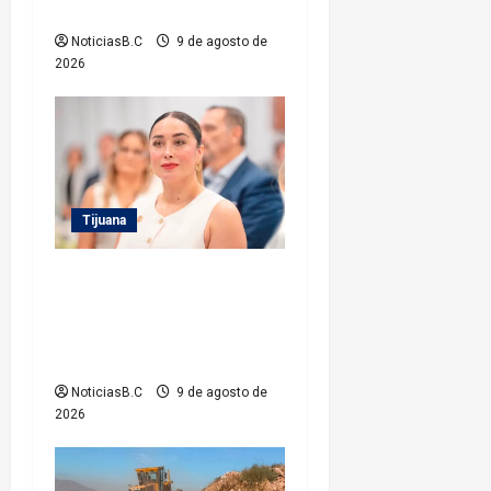
festival por la juventud
r
NoticiasB.C
9 de agosto de
a
2026
d
a
s
Tijuana
Inhabilita Sindicatura a
cinco exfuncionarios más
del XXIV Ayuntamiento de
Tijuana
NoticiasB.C
9 de agosto de
2026