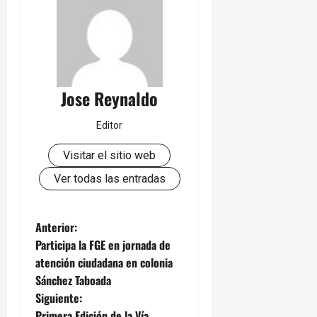
Jose Reynaldo
Editor
Visitar el sitio web
Ver todas las entradas
N
Anterior:
Participa la FGE en jornada de
a
atención ciudadana en colonia
Sánchez Taboada
v
Siguiente:
Primera Edición de la Vía