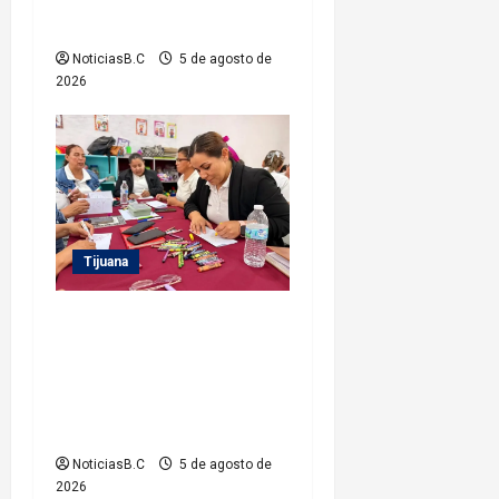
t
Estado
r
NoticiasB.C
5 de agosto de
2026
a
d
a
s
Tijuana
Refuerza Gobierno
Municipal la
profesionalización del
personal de sus Estancias
Infantiles
NoticiasB.C
5 de agosto de
2026