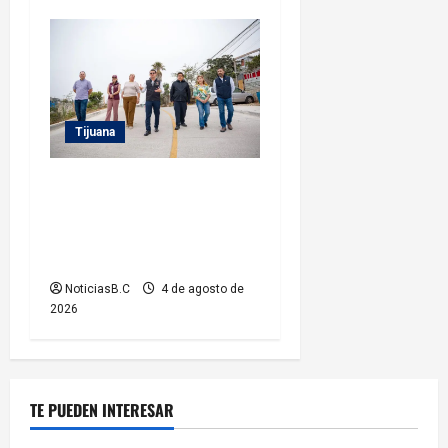
Tijuana
Supervisa alcalde Abdiel
Gutiérrez Coronado obra de
pavimentación en la colonia
Xicoténcatl Leyva
NoticiasB.C
4 de agosto de
2026
TE PUEDEN INTERESAR