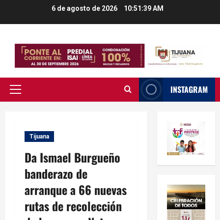
Saltar
6 de agosto de 2026
10:51:40 AM
al
contenido
INSTAGRAM
Menú
principal
Tijuana
Da Ismael Burgueño
banderazo de
arranque a 66 nuevas
rutas de recolección