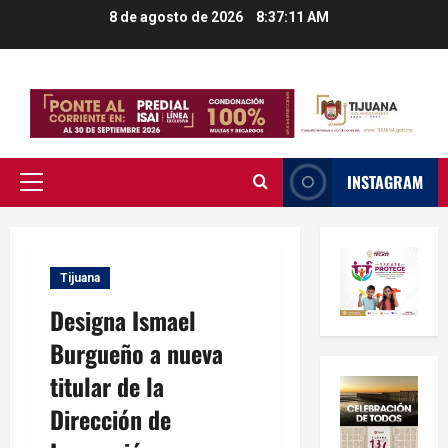
Saltar
8 de agosto de 2026
8:37:12 AM
al
contenido
INSTAGRAM
Menú
principal
Tijuana
Designa Ismael
Burgueño a nueva
titular de la
Dirección de