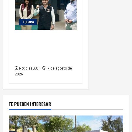
Tijuana
Entrega Abdiel Gutiérrez
Coronado cancha de fútbol
rehabilitada a ciudadanos de
la colonia Hidalgo
NoticiasB.C
7 de agosto de
2026
TE PUEDEN INTERESAR