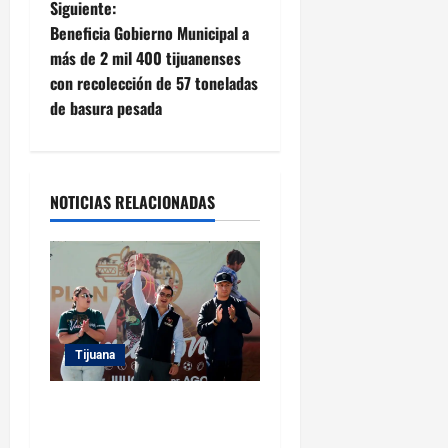
e
Siguiente:
Beneficia Gobierno Municipal a
g
más de 2 mil 400 tijuanenses
con recolección de 57 toneladas
a
de basura pesada
c
i
NOTICIAS RELACIONADAS
ó
n
d
e
Tijuana
e
Clausura alcalde Abdiel
n
Gutiérrez Coronado ‘Plan