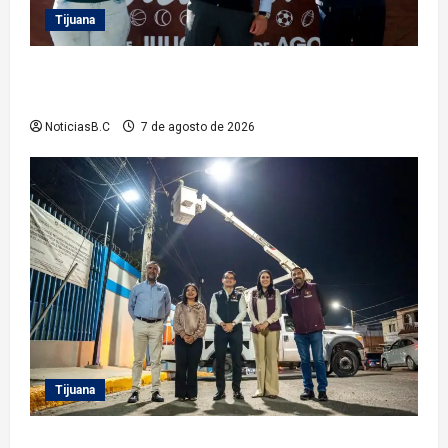
Tijuana
Clausura alcalde Abdiel Gutiérrez Coronado ‘Plan
Vacacional IMDET 2026’
NoticiasB.C
7 de agosto de 2026
Tijuana
Supervisa alcalde Abdiel Gutiérrez Coronado