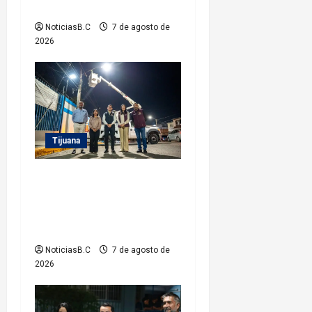
Vacacional IMDET 2026’
t
NoticiasB.C
7 de agosto de
r
2026
a
d
a
Tijuana
s
Supervisa alcalde Abdiel
Gutiérrez Coronado Sendero
Seguro en la colonia
Mariano Matamoros
NoticiasB.C
7 de agosto de
2026