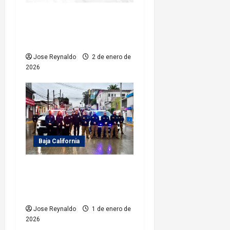
e
FGE logra vinculación a
n
proceso por delito de
crueldad animal
t
Jose Reynaldo
2 de enero de
2026
r
a
d
a
Baja California
s
FGE implementa mega
operativo Estatal en
vísperas de Año Nuevo 2026
Jose Reynaldo
1 de enero de
2026