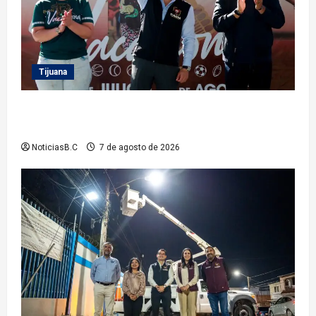
Tijuana
Clausura alcalde Abdiel Gutiérrez Coronado ‘Plan
Vacacional IMDET 2026’
NoticiasB.C
7 de agosto de 2026