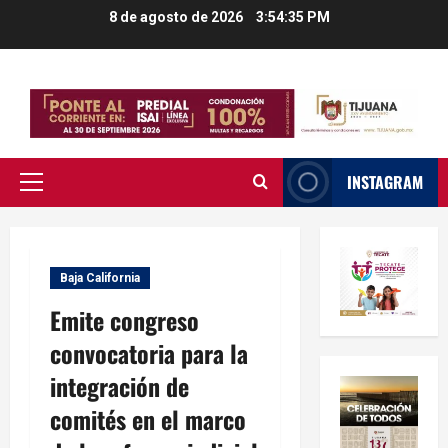
Saltar
8 de agosto de 2026
3:54:36 PM
al
contenido
INSTAGRAM
Menú
principal
Baja California
Emite congreso
convocatoria para la
integración de
comités en el marco