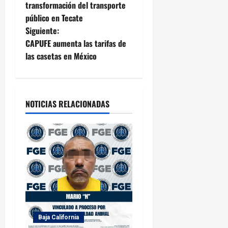
a
transformación del transporte
público en Tecate
v
Siguiente:
e
CAPUFE aumenta las tarifas de
las casetas en México
g
a
NOTICIAS RELACIONADAS
c
i
ó
n
d
e
Baja California