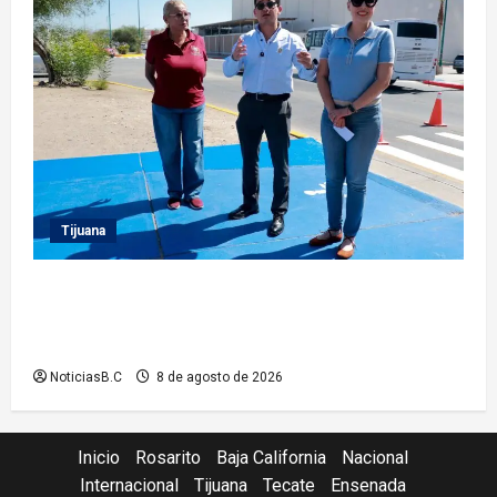
Tijuana
Supervisa presidente municipal Abdiel Gutiérrez
acciones de mejoramiento vial en la Tercera Etapa
del Río
NoticiasB.C
8 de agosto de 2026
Inicio
Rosarito
Baja California
Nacional
Internacional
Tijuana
Tecate
Ensenada