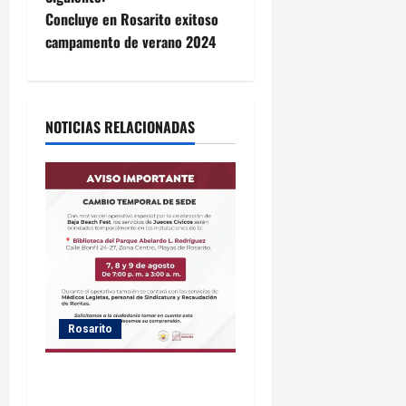
v
Concluye en Rosarito exitoso
e
campamento de verano 2024
g
a
NOTICIAS RELACIONADAS
c
i
ó
n
d
Rosarito
e
Gobierno de Playas de
e
Rosarito informa ubicación