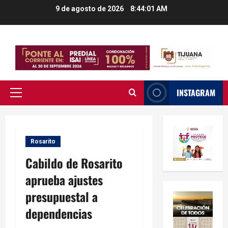
Saltar
9 de agosto de 2026
8:44:02 AM
al
contenido
INSTAGRAM
Menú
principal
Rosarito
Cabildo de Rosarito
aprueba ajustes
presupuestal a
dependencias