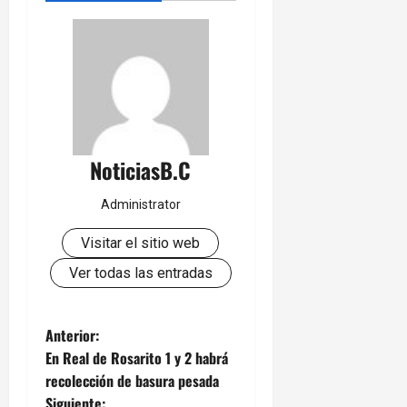
NoticiasB.C
Administrator
Visitar el sitio web
Ver todas las entradas
N
Anterior:
En Real de Rosarito 1 y 2 habrá
a
recolección de basura pesada
Siguiente: