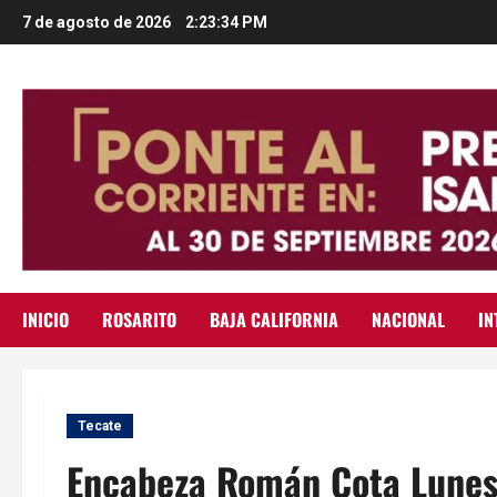
Saltar
7 de agosto de 2026
2:23:35 PM
al
contenido
INICIO
ROSARITO
BAJA CALIFORNIA
NACIONAL
IN
Tecate
Encabeza Román Cota Lunes 