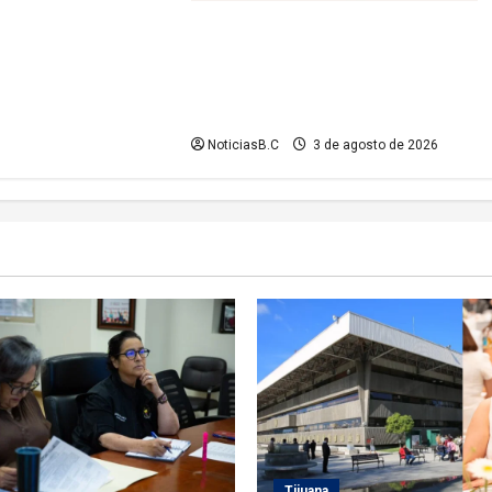
Iniciará Gobierno de Tecate nuevas
obras de infraestructura; se
informa sobre cierres parciales de
vialidades
NoticiasB.C
3 de agosto de 2026
Tijuana