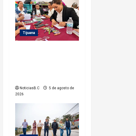
a
s
Tijuana
Refuerza Gobierno
Municipal la
profesionalización del
personal de sus Estancias
Infantiles
NoticiasB.C
5 de agosto de
2026