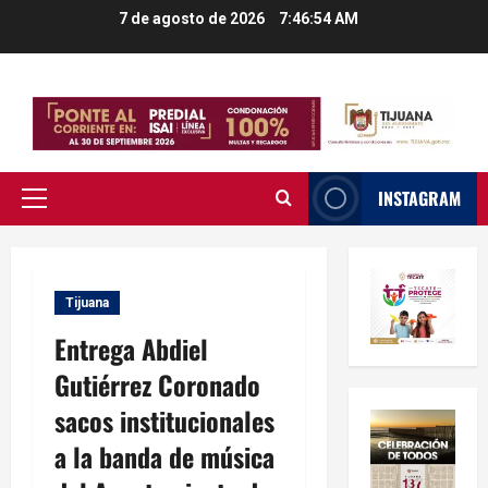
Saltar
7 de agosto de 2026
7:46:55 AM
al
contenido
INSTAGRAM
Menú
principal
Tijuana
Entrega Abdiel
Gutiérrez Coronado
sacos institucionales
a la banda de música