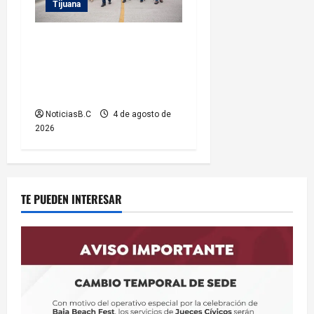
Tijuana
Supervisa alcalde Abdiel
Gutiérrez Coronado obra de
pavimentación en la colonia
Xicoténcatl Leyva
NoticiasB.C
4 de agosto de
2026
TE PUEDEN INTERESAR