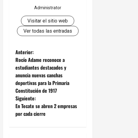
Administrator
Visitar el sitio web
Ver todas las entradas
N
Anterior:
Rocío Adame reconoce a
a
estudiantes destacados y
anuncia nuevas canchas
v
deportivas para la Primaria
e
Constitución de 1917
Siguiente:
g
En Tecate se abren 2 empresas
por cada cierre
a
c