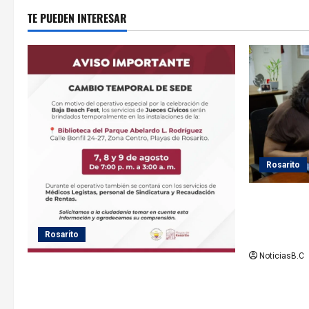
TE PUEDEN INTERESAR
r
a
d
a
s
Rosarito
Gobierno de
seguimiento
el servicio 
Rosarito
NoticiasB.C
Gobierno de Playas de Rosarito informa
ubicación temporal de los servicios de
Justicia Cívica durante el Baja Beach