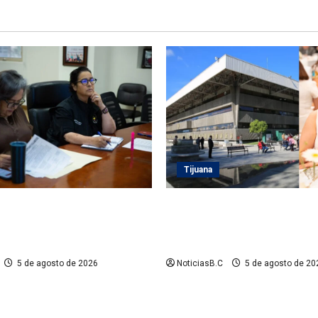
Tijuana
 Playas de Rosarito da
Sindicatura de Tijuana inhabi
 a gestiones para fortalecer
exfuncionarios tras observac
eléctrico en el municipio
Auditoría Superior del Estad
5 de agosto de 2026
NoticiasB.C
5 de agosto de 20