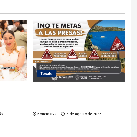
Tecate
lita a cinco
Exhorta Protección Civil de Tecate evitar
iones de la
ingresar a presas y cuerpos de agua no
o
aptos para actividades recreativas
26
NoticiasB.C
5 de agosto de 2026