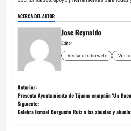
ACERCA DEL AUTOR
Jose Reynaldo
Editor
Visitar el sitio web
Ver to
N
Anterior:
Presenta Ayuntamiento de Tijuana campaña ‘Un Buen
a
Siguiente:
v
Celebra Ismael Burgueño Ruiz a las abuelas y abuelo
e