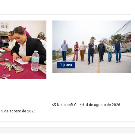
Tijuana
Supervisa alcalde Abdiel Gutiérrez
rno Municipal la
Coronado obra de pavimentación
ción del personal de
en la colonia Xicoténcatl Leyva
Infantiles
NoticiasB.C
4 de agosto de 2026
5 de agosto de 2026