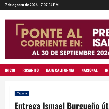
Saltar
7 de agosto de 2026
7:07:05 PM
al
contenido
INICIO
ROSARITO
BAJA CALIFORNIA
NACIONAL
IN
Tijuana
Entrega Ismael Burgueño úti