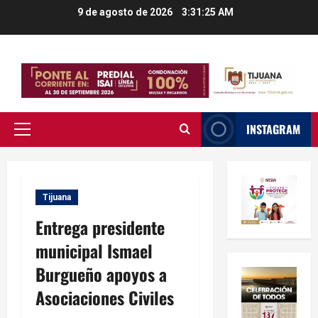
Saltar
9 de agosto de 2026
3:31:26 AM
al
contenido
INSTAGRAM
Menú
principal
Tijuana
Entrega presidente
municipal Ismael
Burgueño apoyos a
Asociaciones Civiles