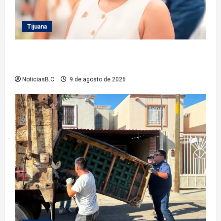
Tijuana
Inhabilita Sindicatura a cinco exfuncionarios más
del XXIV Ayuntamiento de Tijuana
NoticiasB.C
9 de agosto de 2026