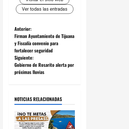
Ver todas las entradas
N
Anterior:
Firman Ayuntamiento de Tijuana
a
y Fiscalía convenio para
fortalecer seguridad
v
Siguiente:
e
Gobierno de Rosarito alerta por
próximas lluvias
g
a
NOTICIAS RELACIONADAS
c
i
ó