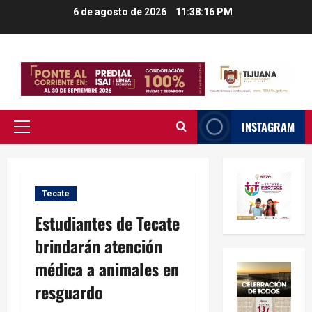
Saltar
6 de agosto de 2026
11:38:17 PM
al
contenido
INSTAGRAM
Menú
principal
Tecate
Estudiantes de Tecate
brindarán atención
médica a animales en
resguardo