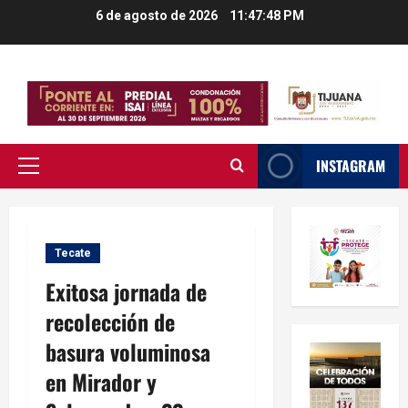
Saltar
6 de agosto de 2026
11:47:48 PM
al
contenido
INSTAGRAM
Menú
principal
Tecate
Exitosa jornada de
recolección de
basura voluminosa
en Mirador y