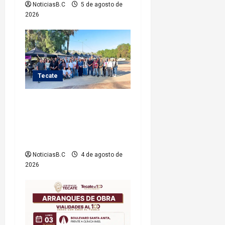
NoticiasB.C
5 de agosto de
r
2026
a
d
Tecate
a
s
Gobierno de Tecate brinda
atención a personas en
contexto de movilidad en
jornada
NoticiasB.C
4 de agosto de
2026