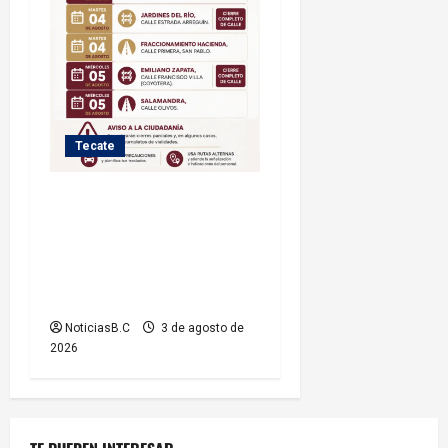
Tecate
Iniciará Gobierno de Tecate
nuevas obras de
infraestructura; se informa
sobre cierres parciales de
vialidades
NoticiasB.C
3 de agosto de
2026