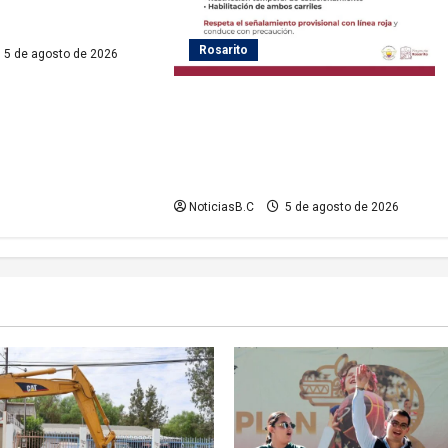
ervicio eléctrico en
Rosarito
5 de agosto de 2026
Gobierno de Playas de Rosarito
informa medidas temporales de
gestión vial por el Baja Beach Fest
2026
NoticiasB.C
5 de agosto de 2026