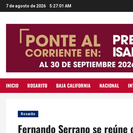
Saltar
7 de agosto de 2026
5:27:03 AM
al
contenido
INICIO
ROSARITO
BAJA CALIFORNIA
NACIONAL
IN
Rosarito
Fernando Serrano se reúne