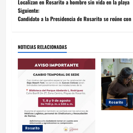
Localizan en Rosarito a hombre sin vida en la playa
a
Siguiente:
v
Candidato a la Presidencia de Rosarito se reúne con
e
g
NOTICIAS RELACIONADAS
a
c
i
ó
Rosarito
n
d
Gobierno de Pl
seguimiento a
e
Rosarito