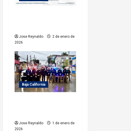
n
FGE logra vinculación a
t
proceso por delito de
crueldad animal
r
Jose Reynaldo
2 de enero de
a
2026
d
a
s
Baja California
FGE implementa mega
operativo Estatal en
vísperas de Año Nuevo 2026
Jose Reynaldo
1 de enero de
2026