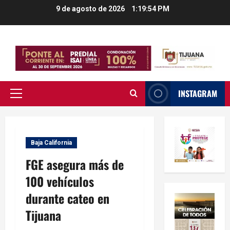
Saltar
9 de agosto de 2026
1:19:55 PM
al
contenido
INSTAGRAM
Menú
principal
Baja California
FGE asegura más de
100 vehículos
durante cateo en
Tijuana