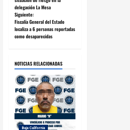
v
delegación La Mesa
e
Siguiente:
Fiscalía General del Estado
g
localiza a 6 personas reportadas
como desaparecidas
a
c
i
NOTICIAS RELACIONADAS
ó
n
d
e
e
Baja California