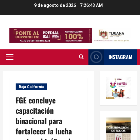
Saltar
9 de agosto de 2026
7:26:44 AM
al
contenido
INSTAGRAM
Menú
principal
Baja California
FGE concluye
capacitación
binacional para
fortalecer la lucha