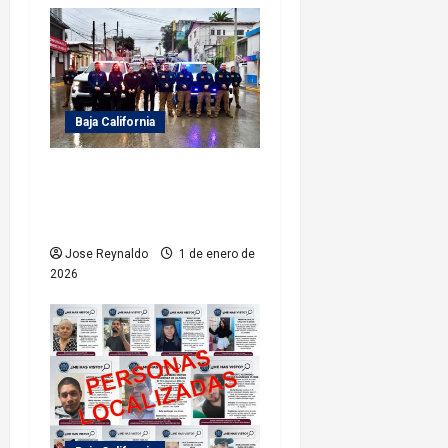
a
d
a
Baja California
s
FGE implementa mega
operativo Estatal en
vísperas de Año Nuevo 2026
Jose Reynaldo
1 de enero de
2026