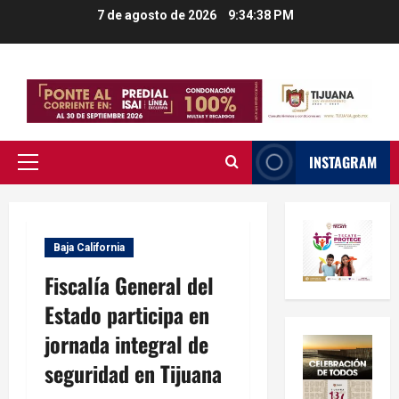
Saltar
7 de agosto de 2026
9:34:39 PM
al
contenido
INSTAGRAM
Menú
principal
Baja California
Fiscalía General del
Estado participa en
jornada integral de
seguridad en Tijuana