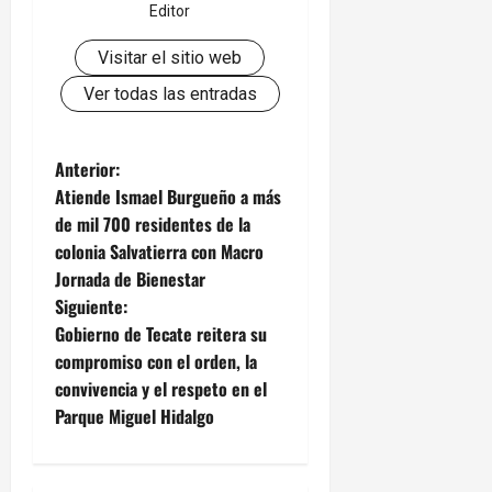
Editor
Visitar el sitio web
Ver todas las entradas
N
Anterior:
Atiende Ismael Burgueño a más
a
de mil 700 residentes de la
colonia Salvatierra con Macro
v
Jornada de Bienestar
e
Siguiente:
Gobierno de Tecate reitera su
g
compromiso con el orden, la
convivencia y el respeto en el
a
Parque Miguel Hidalgo
c