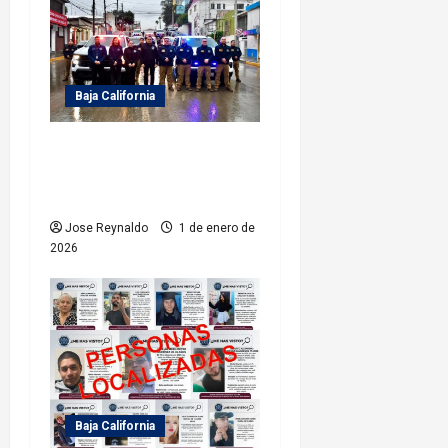
a
s
Baja California
FGE implementa mega
operativo Estatal en
vísperas de Año Nuevo 2026
Jose Reynaldo
1 de enero de
2026
Baja California