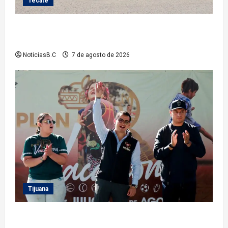
Tecate
Roman Cota atiende demanda histórica en Jardines
del Río con obra de concreto hidráulico
NoticiasB.C
7 de agosto de 2026
Tijuana
Clausura alcalde Abdiel Gutiérrez Coronado ‘Plan