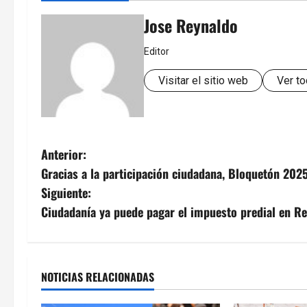
Jose Reynaldo
Editor
Visitar el sitio web
Ver to
N
Anterior:
Gracias a la participación ciudadana, Bloquetón 202
a
Siguiente:
v
Ciudadanía ya puede pagar el impuesto predial en R
e
g
NOTICIAS RELACIONADAS
a