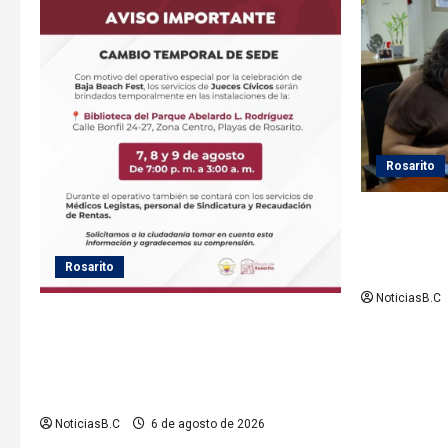
a
d
a
s
Rosarito
Gobierno de
seguimiento
el servicio 
Rosarito
NoticiasB.C
Gobierno de Playas de Rosarito informa
ubicación temporal de los servicios de
Justicia Cívica durante el Baja Beach
Fest 2026
NoticiasB.C
6 de agosto de 2026