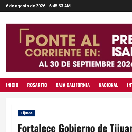
Saltar
6 de agosto de 2026
6:45:54 AM
al
contenido
INICIO
ROSARITO
BAJA CALIFORNIA
NACIONAL
IN
Tijuana
Fortalece Gobierno de Tijua