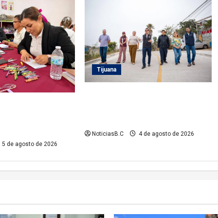
Tijuana
Supervisa alcalde Abdiel Gutiérrez
rno Municipal la
Coronado obra de pavimentación
ción del personal de
en la colonia Xicoténcatl Leyva
Infantiles
NoticiasB.C
4 de agosto de 2026
5 de agosto de 2026