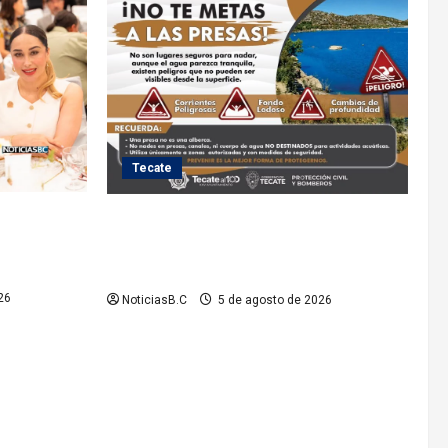
Tecate
lita a cinco
Exhorta Protección Civil de Tecate evitar
iones de la
ingresar a presas y cuerpos de agua no
o
aptos para actividades recreativas
26
NoticiasB.C
5 de agosto de 2026