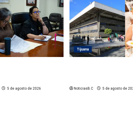
Tijuana
 Playas de Rosarito da
Sindicatura de Tijuana inhabi
 a gestiones para fortalecer
exfuncionarios tras observac
eléctrico en el municipio
Auditoría Superior del Estad
5 de agosto de 2026
NoticiasB.C
5 de agosto de 20