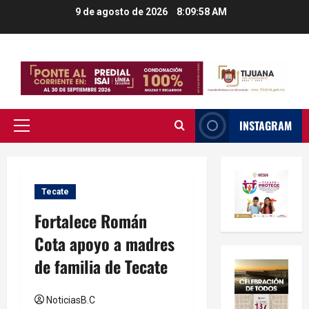
Saltar
9 de agosto de 2026
8:09:58 AM
al
contenido
INSTAGRAM
Menú
principal
Tecate
Fortalece Román
Cota apoyo a madres
de familia de Tecate
NoticiasB.C