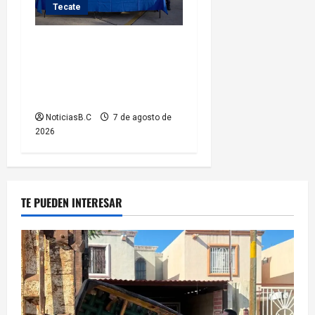
Tecate
Fortalece Román Cota a la
Policía Municipal con 28
nuevos equipos de
radiocomunicación
NoticiasB.C
7 de agosto de
2026
TE PUEDEN INTERESAR