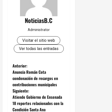
NoticiasB.C
Administrator
Visitar el sitio web
Ver todas las entradas
N
Anterior:
Anuncia Román Cota
a
condonación de recargos en
contribuciones municipales
v
Siguiente:
e
Atiende Gobierno de Ensenada
18 reportes relacionados con la
g
Condición Santa Ana