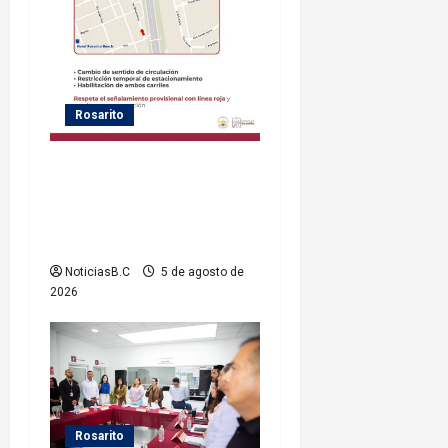
Rosarito
Gobierno de Playas de
Rosarito informa medidas
temporales de gestión vial
por el Baja Beach Fest 2026
NoticiasB.C
5 de agosto de
2026
Rosarito