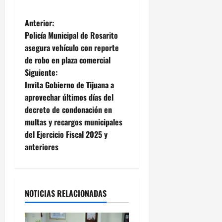
N
Anterior:
Policía Municipal de Rosarito
a
asegura vehículo con reporte
de robo en plaza comercial
v
Siguiente:
e
Invita Gobierno de Tijuana a
aprovechar últimos días del
g
decreto de condonación en
multas y recargos municipales
a
del Ejercicio Fiscal 2025 y
c
anteriores
i
ó
NOTICIAS RELACIONADAS
n