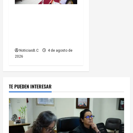
Presidenta Rocío Adame
fortalece la coordinación
institucional durante sesión
del Consejo Municipal de
Paz
NoticiasB.C
4 de agosto de
2026
TE PUEDEN INTERESAR