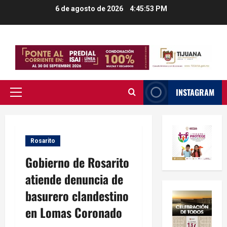
Saltar
6 de agosto de 2026
4:45:54 PM
al
contenido
INSTAGRAM
Menú
principal
Rosarito
Gobierno de Rosarito
atiende denuncia de
basurero clandestino
en Lomas Coronado