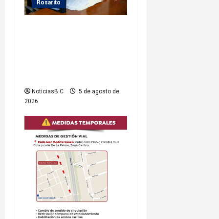
Rosarito
Gobierno de Playas de
Rosarito da seguimiento a
gestiones para fortalecer el
servicio eléctrico en el
municipio
NoticiasB.C
5 de agosto de
2026