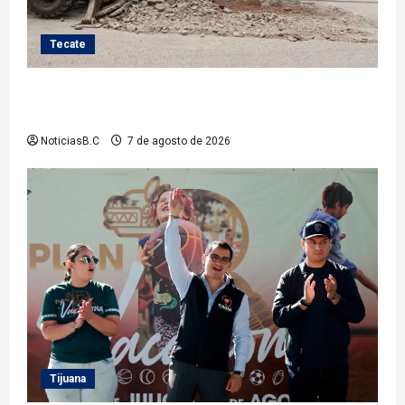
Tecate
Roman Cota atiende demanda histórica en Jardines
del Río con obra de concreto hidráulico
NoticiasB.C
7 de agosto de 2026
Tijuana