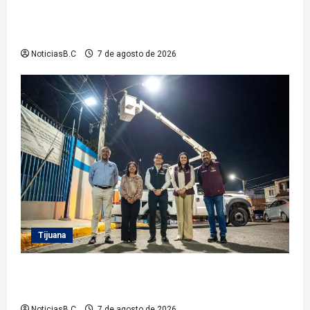
Clausura alcalde Abdiel Gutiérrez Coronado ‘Plan
Vacacional IMDET 2026’
NoticiasB.C
7 de agosto de 2026
Tijuana
Supervisa alcalde Abdiel Gutiérrez Coronado
Sendero Seguro en la colonia Mariano Matamoros
NoticiasB.C
7 de agosto de 2026