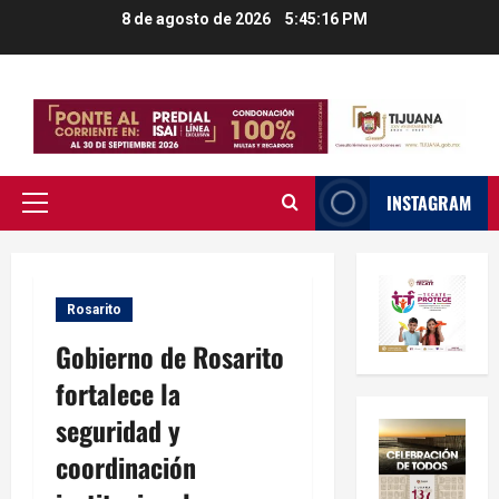
Saltar
8 de agosto de 2026
5:45:17 PM
al
contenido
INSTAGRAM
Menú
principal
Rosarito
Gobierno de Rosarito
fortalece la
seguridad y
coordinación