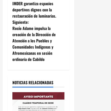
IMDER garantiza espacios
a
deportivos dignos con la
restauración de luminarias.
v
Siguiente:
e
Rocío Adame impulsa la
creación de la Dirección de
g
Atención a los Pueblos y
Comunidades Indígenas y
a
Afromexicanas en sesión
c
ordinaria de Cabildo
i
ó
NOTICIAS RELACIONADAS
n
d