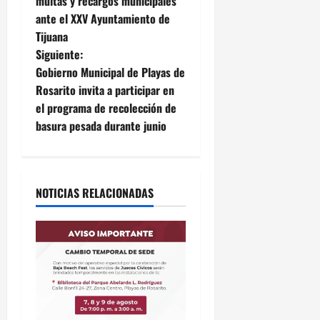
multas y recargos municipales
v
ante el XXV Ayuntamiento de
e
Tijuana
Siguiente:
g
Gobierno Municipal de Playas de
Rosarito invita a participar en
a
el programa de recolección de
c
basura pesada durante junio
i
ó
NOTICIAS RELACIONADAS
n
d
e
e