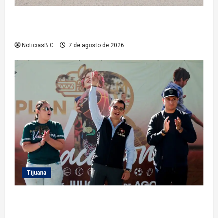
Roman Cota atiende demanda histórica en Jardines
del Río con obra de concreto hidráulico
NoticiasB.C
7 de agosto de 2026
Tijuana
Clausura alcalde Abdiel Gutiérrez Coronado ‘Plan
Vacacional IMDET 2026’