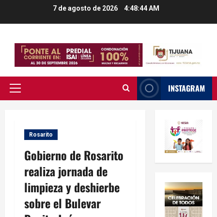
Saltar
7 de agosto de 2026
4:48:44 AM
al
contenido
INSTAGRAM
Menú
principal
Rosarito
Gobierno de Rosarito
realiza jornada de
limpieza y deshierbe
sobre el Bulevar