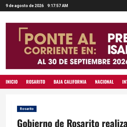
Saltar
9 de agosto de 2026
9:17:58 AM
al
contenido
INICIO
ROSARITO
BAJA CALIFORNIA
NACIONAL
IN
Rosarito
Gobierno de Rosarito reali