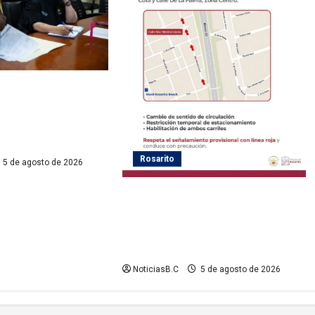
ayas de Rosarito da
 gestiones para
ervicio eléctrico en
Rosarito
5 de agosto de 2026
Gobierno de Playas de Rosarito
informa medidas temporales de
gestión vial por el Baja Beach Fest
2026
NoticiasB.C
5 de agosto de 2026