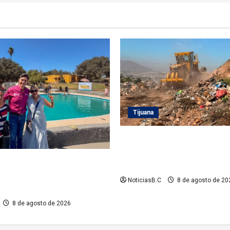
Tijuana
Beneficia Gobierno Municipal
15 mil personas con acciones
 Tecate recupera alberca del
programa ‘Tijuana: Ciudad Li
ntil TecaRoca para el disfrute
NoticiasB.C
8 de agosto de 20
 familias tecatenses
8 de agosto de 2026