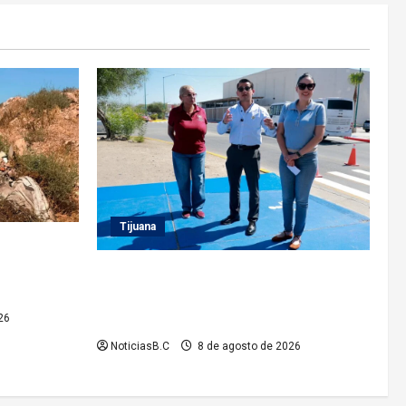
Tijuana
 a cerca de
 del
Supervisa presidente municipal Abdiel
mpia’
Gutiérrez acciones de mejoramiento vial
en la Tercera Etapa del Río
26
NoticiasB.C
8 de agosto de 2026