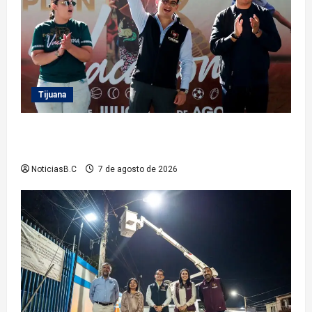
Tijuana
Clausura alcalde Abdiel Gutiérrez Coronado ‘Plan
Vacacional IMDET 2026’
NoticiasB.C
7 de agosto de 2026