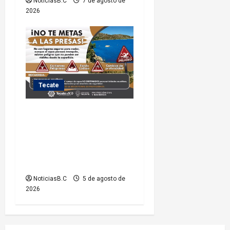
NoticiasB.C
7 de agosto de
2026
Tecate
Exhorta Protección Civil de
Tecate evitar ingresar a
presas y cuerpos de agua no
aptos para actividades
recreativas
NoticiasB.C
5 de agosto de
2026