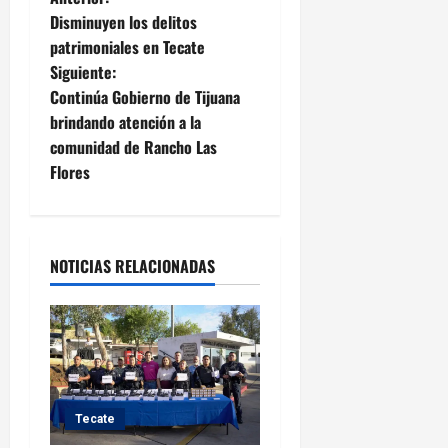
N
Disminuyen los delitos
a
patrimoniales en Tecate
Siguiente:
v
Continúa Gobierno de Tijuana
e
brindando atención a la
comunidad de Rancho Las
g
Flores
a
c
NOTICIAS RELACIONADAS
i
ó
n
d
Tecate