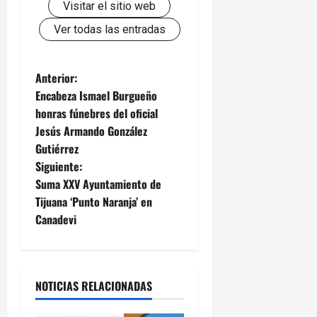
Visitar el sitio web
Ver todas las entradas
N
Anterior:
Encabeza Ismael Burgueño
a
honras fúnebres del oficial
Jesús Armando González
v
Gutiérrez
e
Siguiente:
Suma XXV Ayuntamiento de
g
Tijuana ‘Punto Naranja’ en
Canadevi
a
c
i
NOTICIAS RELACIONADAS