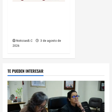
Iniciará Gobierno de Tecate
nuevas obras de
infraestructura; se informa
sobre cierres parciales de
vialidades
NoticiasB.C
3 de agosto de
2026
TE PUEDEN INTERESAR