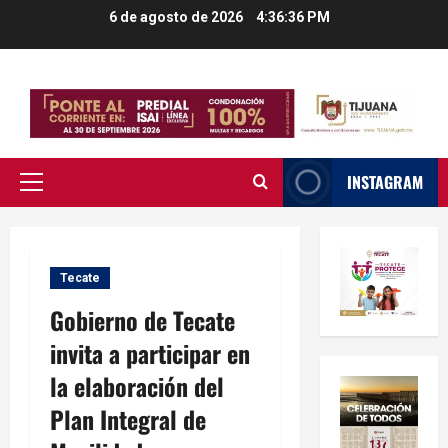
Saltar
6 de agosto de 2026
4:36:37 PM
al
contenido
INSTAGRAM
Menú
principal
Tecate
Gobierno de Tecate
invita a participar en
la elaboración del
Plan Integral de