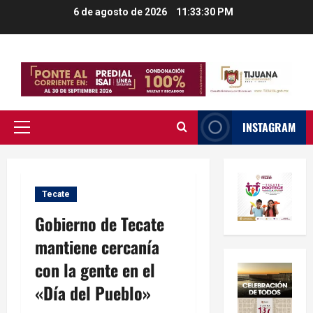
Saltar
6 de agosto de 2026
11:33:30 PM
al
contenido
INSTAGRAM
Menú
principal
Tecate
Gobierno de Tecate
mantiene cercanía
con la gente en el
«Día del Pueblo»