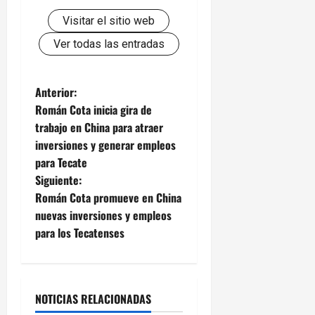
Visitar el sitio web
Ver todas las entradas
N
Anterior:
Román Cota inicia gira de
a
trabajo en China para atraer
inversiones y generar empleos
v
para Tecate
e
Siguiente:
Román Cota promueve en China
g
nuevas inversiones y empleos
para los Tecatenses
a
c
i
NOTICIAS RELACIONADAS