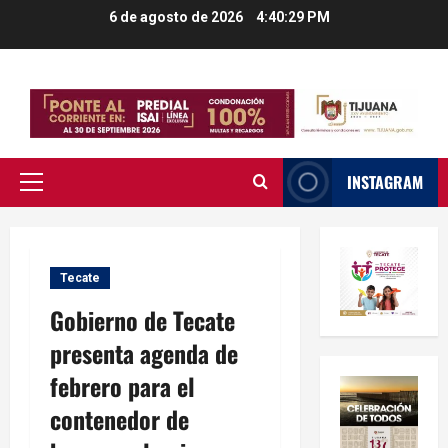
Saltar
6 de agosto de 2026
4:40:29 PM
al
contenido
INSTAGRAM
Menú
principal
Tecate
Gobierno de Tecate
presenta agenda de
febrero para el
contenedor de