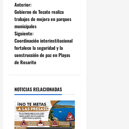
N
Anterior:
Gobierno de Tecate realiza
a
trabajos de mejora en parques
municipales
v
Siguiente:
e
Coordinación interinstitucional
fortalece la seguridad y la
g
construcción de paz en Playas
de Rosarito
a
c
i
NOTICIAS RELACIONADAS
ó
n
d