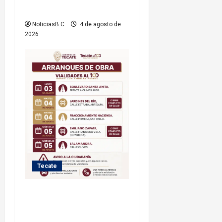
jornada
NoticiasB.C
4 de agosto de
2026
Tecate
Iniciará Gobierno de Tecate
nuevas obras de
infraestructura; se informa