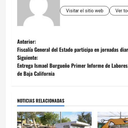
Visitar el sitio web
Ver to
N
Anterior:
Fiscalía General del Estado participa en jornadas d
a
Siguiente:
v
Entrega Ismael Burgueño Primer Informe de Labores d
de Baja California
e
g
a
NOTICIAS RELACIONADAS
c
i