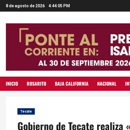
Saltar
8 de agosto de 2026
4:44:06 PM
al
contenido
INICIO
ROSARITO
BAJA CALIFORNIA
NACIONAL
IN
Tecate
Gobierno de Tecate realiza 