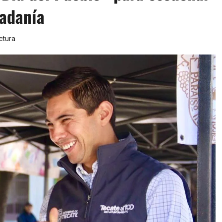
dadanía
ctura