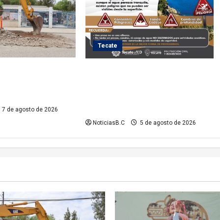
Tecate
tiende demanda
Exhorta Protección Civil de Tecate
ardines del Río con
evitar ingresar a presas y cuerpos
to hidráulico
de agua no aptos para actividades
recreativas
7 de agosto de 2026
NoticiasB.C
5 de agosto de 2026